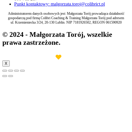
Punkt kontaktowy: malgorzata.toroj@colibrict.pl
Administratorem danych osobowych jest: Małgorzata Torój prowadząca działalność
gospodarczą pod firmą Colibri Coaching & Training Małgorzata Torój pod adresem
ul. Krzemieniecka 3/24, 20-130 Lublin. NIP 7181926502, REGON 061590920
© 2024 - Małgorzata Torój, wszelkie
prawa zastrzeżone.
♥︎
Made with
by INB Marketing
X