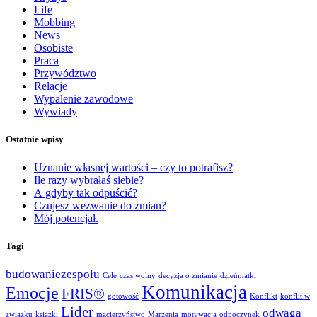
Life
Mobbing
News
Osobiste
Praca
Przywództwo
Relacje
Wypalenie zawodowe
Wywiady
Ostatnie wpisy
Uznanie własnej wartości – czy to potrafisz?
Ile razy wybrałaś siebie?
A gdyby tak odpuścić?
Czujesz wezwanie do zmian?
Mój potencjał.
Tagi
budowaniezespołu
Cele
czas wolny
decyzja o zmianie
dzieńmatki
Komunikacja
Emocje
FRIS®
gotowość
Konflikt
konflit w
Lider
odwaga
związku
ksiązki
macierzyństwo
Marzenia
motywacja
odpoczynek