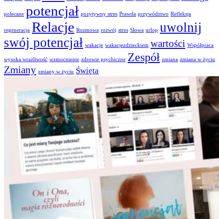
potencjał
polecane
pozytywny stres
Prawda
przywództwo
Refleksja
Relacje
uwolnij
regeneracja
Rozmowa
rozwój
stres
Słowa
urlop
swój potencjał
wartości
wakacje
wakacjezdzieckiem
Współpraca
Zespół
wysoka wrażliwość
wzmocnienie
zdrowie psychiczne
zmiana
zmiana w życiu
Zmiany
Święta
zmiany w życiu