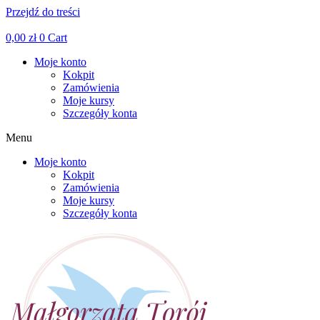
Przejdź do treści
Facebook
Linkedin
Instagram
0,00
zł
0
Cart
Moje konto
Kokpit
Zamówienia
Moje kursy
Szczegóły konta
Menu
Moje konto
Kokpit
Zamówienia
Moje kursy
Szczegóły konta