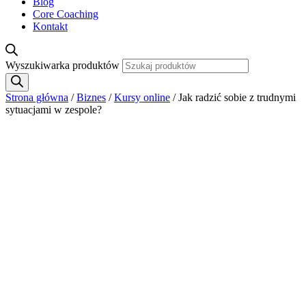
Blog
Core Coaching
Kontakt
Wyszukiwarka produktów
Strona główna
/
Biznes
/
Kursy online
/ Jak radzić sobie z trudnymi
sytuacjami w zespole?