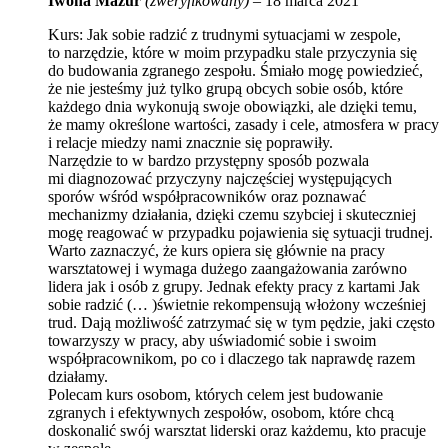
Iwona Mazur
(zweryfikowany)
–
18 marca 2021
Kurs: Jak sobie radzić z trudnymi sytuacjami w zespole,
to narzędzie, które w moim przypadku stale przyczynia się
do budowania zgranego zespołu. Śmiało mogę powiedzieć,
że nie jesteśmy już tylko grupą obcych sobie osób, które
każdego dnia wykonują swoje obowiązki, ale dzięki temu,
że mamy określone wartości, zasady i cele, atmosfera w pracy
i relacje miedzy nami znacznie się poprawiły.
Narzędzie to w bardzo przystępny sposób pozwala
mi diagnozować przyczyny najczęściej występujących
sporów wśród współpracowników oraz poznawać
mechanizmy działania, dzięki czemu szybciej i skuteczniej
mogę reagować w przypadku pojawienia się sytuacji trudnej.
Warto zaznaczyć, że kurs opiera się głównie na pracy
warsztatowej i wymaga dużego zaangażowania zarówno
lidera jak i osób z grupy. Jednak efekty pracy z kartami Jak
sobie radzić (… )świetnie rekompensują włożony wcześniej
trud. Dają możliwość zatrzymać się w tym pędzie, jaki często
towarzyszy w pracy, aby uświadomić sobie i swoim
współpracownikom, po co i dlaczego tak naprawdę razem
działamy.
Polecam kurs osobom, których celem jest budowanie
zgranych i efektywnych zespołów, osobom, które chcą
doskonalić swój warsztat liderski oraz każdemu, kto pracuje