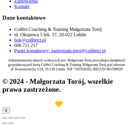
Zamówienia
Kontakt
Dane kontaktowe
Colibri Coaching & Training Małgorzata Torój
ul. Okopowa 5 lok. 57, 20-022 Lublin
bok@colibrict.pl
606 711 217
Punkt kontaktowy: malgorzata.toroj@colibrict.pl
Administratorem danych osobowych jest: Małgorzata Torój prowadząca działalność
gospodarczą pod firmą Colibri Coaching & Training Małgorzata Torój pod adresem
ul. Krzemieniecka 3/24, 20-130 Lublin. NIP 7181926502, REGON 061590920
© 2024 - Małgorzata Torój, wszelkie
prawa zastrzeżone.
♥︎
Made with
by INB Marketing
X