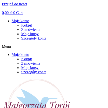
Przejdź do treści
Facebook
Linkedin
Instagram
0,00
zł
0
Cart
Moje konto
Kokpit
Zamówienia
Moje kursy
Szczegóły konta
Menu
Moje konto
Kokpit
Zamówienia
Moje kursy
Szczegóły konta