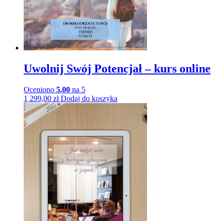
Uwolnij Swój Potencjał – kurs online
Oceniono
5.00
na 5
1 299,00
zł
Dodaj do koszyka