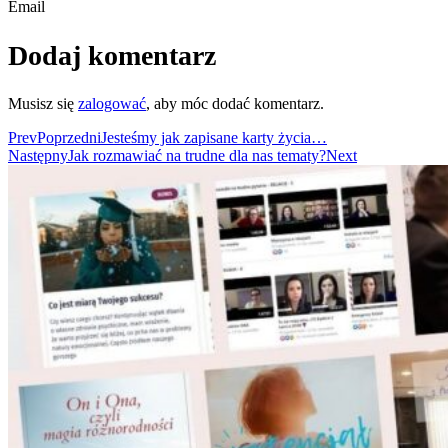
Email
Dodaj komentarz
Musisz się
zalogować
, aby móc dodać komentarz.
Prev
Poprzedni
Jesteśmy jak zapisane karty życia…
Następny
Jak rozmawiać na trudne dla nas tematy?
Next