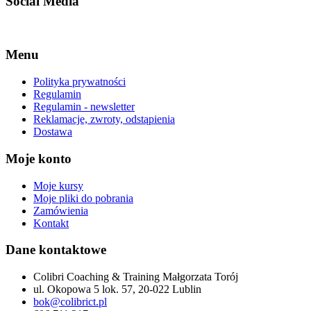
Social Media
Facebook-f
Linkedin
Instagram
Menu
Polityka prywatności
Regulamin
Regulamin - newsletter
Reklamacje, zwroty, odstąpienia
Dostawa
Moje konto
Moje kursy
Moje pliki do pobrania
Zamówienia
Kontakt
Dane kontaktowe
Colibri Coaching & Training Małgorzata Torój
ul. Okopowa 5 lok. 57, 20-022 Lublin
bok@colibrict.pl