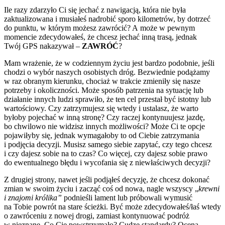
Ile razy zdarzyło Ci się jechać z nawigacją, która nie była
zaktualizowana i musiałeś nadrobić sporo kilometrów, by dotrzeć
do punktu, w którym możesz zawrócić? A może w pewnym
momencie zdecydowałeś, że chcesz jechać inną trasą, jednak
Twój GPS nakazywał –
ZAWRÓĆ
?
Mam wrażenie, że w codziennym życiu jest bardzo podobnie, jeśli
chodzi o wybór naszych osobistych dróg. Bezwiednie podążamy
w raz obranym kierunku, chociaż w trakcie zmieniły się nasze
potrzeby i okoliczności. Może sposób patrzenia na sytuację lub
działanie innych ludzi sprawiło, że ten cel przestał być istotny lub
wartościowy. Czy zatrzymujesz się wtedy i ustalasz, że warto
byłoby pojechać w inną stronę? Czy raczej kontynuujesz jazdę,
bo chwilowo nie widzisz innych możliwości? Może Ci te opcje
pojawiłyby się, jednak wymagałoby to od Ciebie zatrzymania
i podjęcia decyzji. Musisz samego siebie zapytać, czy tego chcesz
i czy dajesz sobie na to czas? Co więcej, czy dajesz sobie prawo
do ewentualnego błędu i wycofania się z niewłaściwych decyzji?
Z drugiej strony, nawet jeśli podjąłeś decyzję, że chcesz dokonać
zmian w swoim życiu i zacząć coś od nowa, nagle wszyscy „
krewni
i znajomi królika”
podnieśli lament lub próbowali wymusić
na Tobie powrót na stare ścieżki. Być może zdecydowałeś/łaś wtedy
o zawróceniu z nowej drogi, zamiast kontynuować podróż
w nieznane. Co Cię powstrzymało? Cudze standardy? Ocena