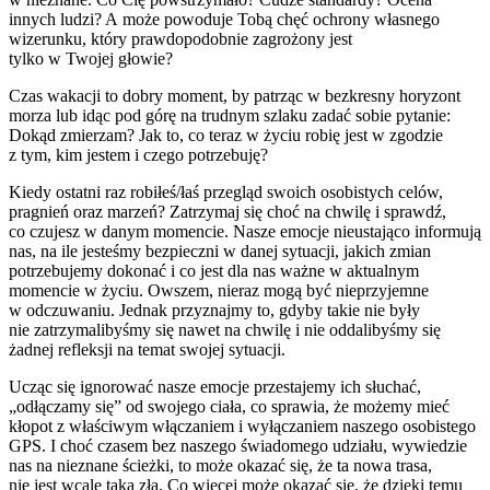
innych ludzi? A może powoduje Tobą chęć ochrony własnego
wizerunku, który prawdopodobnie zagrożony jest
tylko w Twojej głowie?
Czas wakacji to dobry moment, by patrząc w bezkresny horyzont
morza lub idąc pod górę na trudnym szlaku zadać sobie pytanie:
Dokąd zmierzam? Jak to, co teraz w życiu robię jest w zgodzie
z tym, kim jestem i czego potrzebuję?
Kiedy ostatni raz robiłeś/łaś przegląd swoich osobistych celów,
pragnień oraz marzeń? Zatrzymaj się choć na chwilę i sprawdź,
co czujesz w danym momencie. Nasze emocje nieustająco informują
nas, na ile jesteśmy bezpieczni w danej sytuacji, jakich zmian
potrzebujemy dokonać i co jest dla nas ważne w aktualnym
momencie w życiu. Owszem, nieraz mogą być nieprzyjemne
w odczuwaniu. Jednak przyznajmy to, gdyby takie nie były
nie zatrzymalibyśmy się nawet na chwilę i nie oddalibyśmy się
żadnej refleksji na temat swojej sytuacji.
Ucząc się ignorować nasze emocje przestajemy ich słuchać,
„odłączamy się” od swojego ciała, co sprawia, że możemy mieć
kłopot z właściwym włączaniem i wyłączaniem naszego osobistego
GPS. I choć czasem bez naszego świadomego udziału, wywiedzie
nas na nieznane ścieżki, to może okazać się, że ta nowa trasa,
nie jest wcale taka zła. Co więcej może okazać się, że dzięki temu