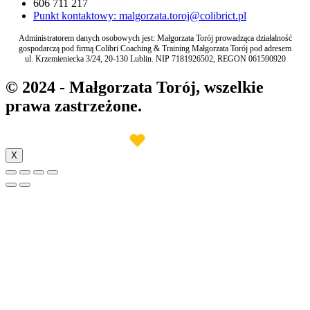
606 711 217
Punkt kontaktowy: malgorzata.toroj@colibrict.pl
Administratorem danych osobowych jest: Małgorzata Torój prowadząca działalność
gospodarczą pod firmą Colibri Coaching & Training Małgorzata Torój pod adresem
ul. Krzemieniecka 3/24, 20-130 Lublin. NIP 7181926502, REGON 061590920
© 2024 - Małgorzata Torój, wszelkie
prawa zastrzeżone.
♥︎
Made with
by INB Marketing
X