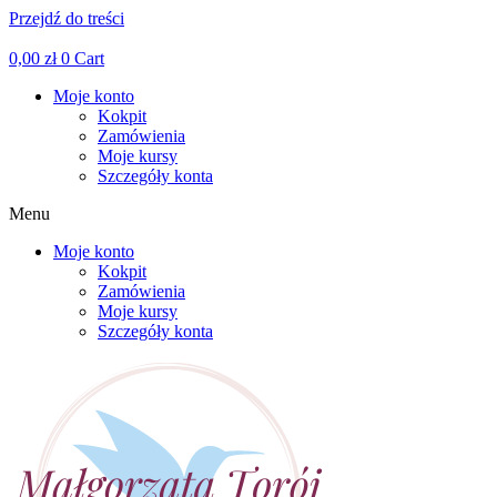
Przejdź do treści
Facebook
Linkedin
Instagram
0,00
zł
0
Cart
Moje konto
Kokpit
Zamówienia
Moje kursy
Szczegóły konta
Menu
Moje konto
Kokpit
Zamówienia
Moje kursy
Szczegóły konta