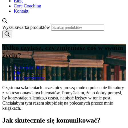
Blog
Core Coaching
Kontakt
Wyszukiwarka produktów
Tylko czytasz, czy zmieniasz coś w swoim
życiu?
10 sierpnia, 2021
Life
Brak komentarzy
Często na szkoleniach uczestnicy proszą mnie o polecenie literatury
z zakresu omawianych tematów. Pomyślałam, że to dobry pomysł,
by korzystając z letniego czasu, napisać lżejszy w tonie post.
Chciałabym tym razem skupić się na polecanych przeze mnie
książkach.
Jak skutecznie się komunikować?