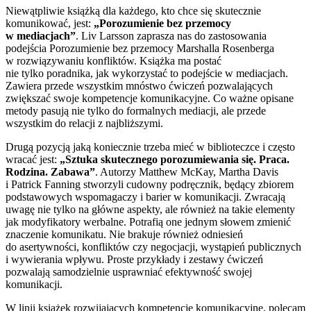
Niewątpliwie książką dla każdego, kto chce się skutecznie
komunikować, jest:
„Porozumienie bez przemocy
w mediacjach”
. Liv Larsson zaprasza nas do zastosowania
podejścia Porozumienie bez przemocy Marshalla Rosenberga
w rozwiązywaniu konfliktów. Książka ma postać
nie tylko poradnika, jak wykorzystać to podejście w mediacjach.
Zawiera przede wszystkim mnóstwo ćwiczeń pozwalających
zwiększać swoje kompetencje komunikacyjne. Co ważne opisane
metody pasują nie tylko do formalnych mediacji, ale przede
wszystkim do relacji z najbliższymi.
Drugą pozycją jaką koniecznie trzeba mieć w biblioteczce i często
wracać jest:
„Sztuka skutecznego porozumiewania się. Praca.
Rodzina. Zabawa”
. Autorzy Matthew McKay, Martha Davis
i Patrick Fanning stworzyli cudowny podręcznik, będący zbiorem
podstawowych wspomagaczy i barier w komunikacji. Zwracają
uwagę nie tylko na główne aspekty, ale również na takie elementy
jak modyfikatory werbalne. Potrafią one jednym słowem zmienić
znaczenie komunikatu. Nie brakuje również odniesień
do asertywności, konfliktów czy negocjacji, wystąpień publicznych
i wywierania wpływu. Proste przykłady i zestawy ćwiczeń
pozwalają samodzielnie usprawniać efektywność swojej
komunikacji.
W linii książek rozwijających kompetencje komunikacyjne, polecam