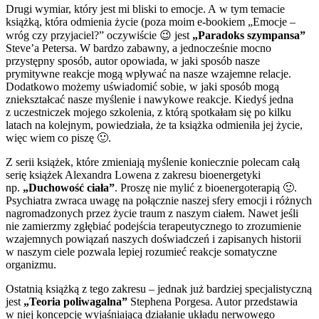
Drugi wymiar, który jest mi bliski to emocje. A w tym temacie
książką, która odmienia życie (poza moim e-bookiem „Emocje –
wróg czy przyjaciel?” oczywiście 😉 jest
„Paradoks szympansa”
Steve’a Petersa. W bardzo zabawny, a jednocześnie mocno
przystępny sposób, autor opowiada, w jaki sposób nasze
prymitywne reakcje mogą wpływać na nasze wzajemne relacje.
Dodatkowo możemy uświadomić sobie, w jaki sposób mogą
zniekształcać nasze myślenie i nawykowe reakcje. Kiedyś jedna
z uczestniczek mojego szkolenia, z którą spotkałam się po kilku
latach na kolejnym, powiedziała, że ta książka odmieniła jej życie,
więc wiem co piszę 🙂.
Z serii książek, które zmieniają myślenie koniecznie polecam całą
serię książek Alexandra Lowena z zakresu bioenergetyki
np.
„Duchowość ciała”
. Proszę nie mylić z bioenergoterapią 🙂.
Psychiatra zwraca uwagę na połącznie naszej sfery emocji i różnych
nagromadzonych przez życie traum z naszym ciałem. Nawet jeśli
nie zamierzmy zgłębiać podejścia terapeutycznego to zrozumienie
wzajemnych powiązań naszych doświadczeń i zapisanych historii
w naszym ciele pozwala lepiej rozumieć reakcje somatyczne
organizmu.
Ostatnią książką z tego zakresu – jednak już bardziej specjalistyczną
jest
„Teoria poliwagalna”
Stephena Porgesa. Autor przedstawia
w niej koncepcję wyjaśniającą działanie układu nerwowego