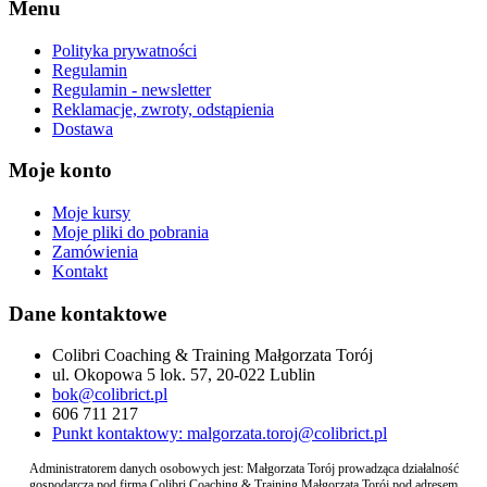
Menu
Polityka prywatności
Regulamin
Regulamin - newsletter
Reklamacje, zwroty, odstąpienia
Dostawa
Moje konto
Moje kursy
Moje pliki do pobrania
Zamówienia
Kontakt
Dane kontaktowe
Colibri Coaching & Training Małgorzata Torój
ul. Okopowa 5 lok. 57, 20-022 Lublin
bok@colibrict.pl
606 711 217
Punkt kontaktowy: malgorzata.toroj@colibrict.pl
Administratorem danych osobowych jest: Małgorzata Torój prowadząca działalność
gospodarczą pod firmą Colibri Coaching & Training Małgorzata Torój pod adresem