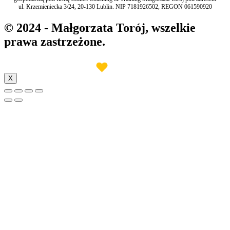
ul. Krzemieniecka 3/24, 20-130 Lublin. NIP 7181926502, REGON 061590920
© 2024 - Małgorzata Torój, wszelkie
prawa zastrzeżone.
♥︎
Made with
by INB Marketing
X