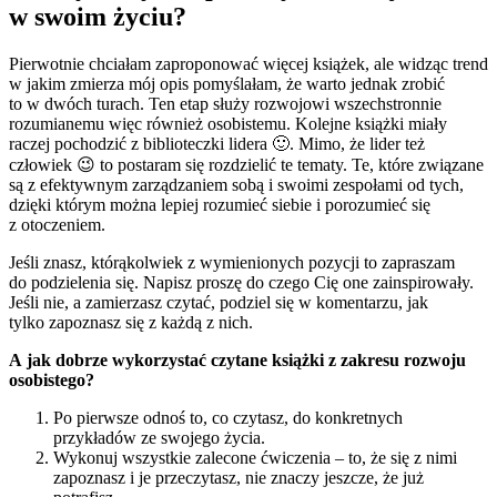
w swoim życiu?
Pierwotnie chciałam zaproponować więcej książek, ale widząc trend
w jakim zmierza mój opis pomyślałam, że warto jednak zrobić
to w dwóch turach. Ten etap służy rozwojowi wszechstronnie
rozumianemu więc również osobistemu. Kolejne książki miały
raczej pochodzić z biblioteczki lidera 🙂. Mimo, że lider też
człowiek 😉 to postaram się rozdzielić te tematy. Te, które związane
są z efektywnym zarządzaniem sobą i swoimi zespołami od tych,
dzięki którym można lepiej rozumieć siebie i porozumieć się
z otoczeniem.
Jeśli znasz, którąkolwiek z wymienionych pozycji to zapraszam
do podzielenia się. Napisz proszę do czego Cię one zainspirowały.
Jeśli nie, a zamierzasz czytać, podziel się w komentarzu, jak
tylko zapoznasz się z każdą z nich.
A jak dobrze wykorzystać czytane książki z zakresu rozwoju
osobistego?
Po pierwsze odnoś to, co czytasz, do konkretnych
przykładów ze swojego życia.
Wykonuj wszystkie zalecone ćwiczenia – to, że się z nimi
zapoznasz i je przeczytasz, nie znaczy jeszcze, że już