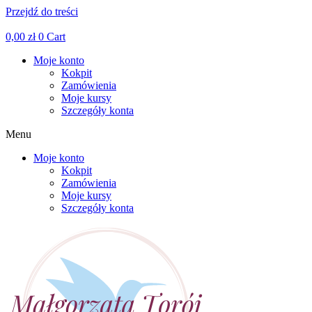
Przejdź do treści
Facebook
Linkedin
Instagram
0,00
zł
0
Cart
Moje konto
Kokpit
Zamówienia
Moje kursy
Szczegóły konta
Menu
Moje konto
Kokpit
Zamówienia
Moje kursy
Szczegóły konta