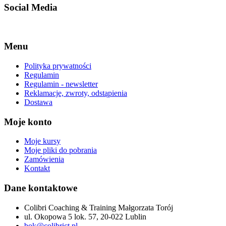
Social Media
Facebook-f
Linkedin
Instagram
Menu
Polityka prywatności
Regulamin
Regulamin - newsletter
Reklamacje, zwroty, odstąpienia
Dostawa
Moje konto
Moje kursy
Moje pliki do pobrania
Zamówienia
Kontakt
Dane kontaktowe
Colibri Coaching & Training Małgorzata Torój
ul. Okopowa 5 lok. 57, 20-022 Lublin
bok@colibrict.pl