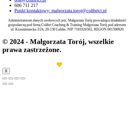
606 711 217
Punkt kontaktowy: malgorzata.toroj@colibrict.pl
Administratorem danych osobowych jest: Małgorzata Torój prowadząca działalność
gospodarczą pod firmą Colibri Coaching & Training Małgorzata Torój pod adresem
ul. Krzemieniecka 3/24, 20-130 Lublin. NIP 7181926502, REGON 061590920
© 2024 - Małgorzata Torój, wszelkie
prawa zastrzeżone.
♥︎
Made with
by INB Marketing
X