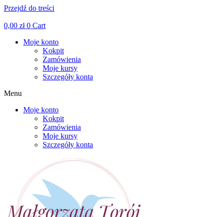
Przejdź do treści
Facebook
Linkedin
Instagram
0,00
zł
0
Cart
Moje konto
Kokpit
Zamówienia
Moje kursy
Szczegóły konta
Menu
Moje konto
Kokpit
Zamówienia
Moje kursy
Szczegóły konta