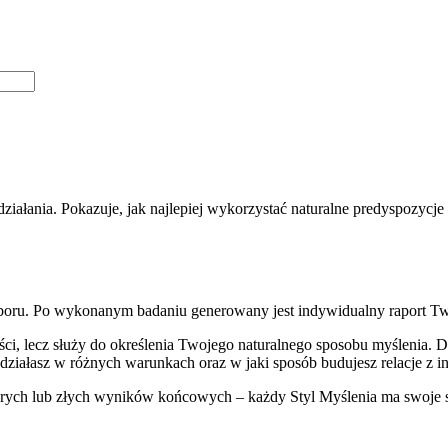
 działania. Pokazuje, jak najlepiej wykorzystać naturalne predyspozycj
yboru. Po wykonanym badaniu generowany jest indywidualny raport Twoj
i, lecz służy do określenia Twojego naturalnego sposobu myślenia. Dz
e, działasz w różnych warunkach oraz w jaki sposób budujesz relacje z 
rych lub złych wyników końcowych – każdy Styl Myślenia ma swoje sil