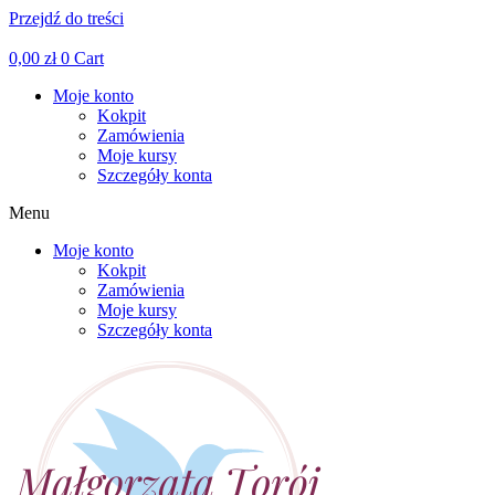
Przejdź do treści
Facebook
Linkedin
Instagram
0,00
zł
0
Cart
Moje konto
Kokpit
Zamówienia
Moje kursy
Szczegóły konta
Menu
Moje konto
Kokpit
Zamówienia
Moje kursy
Szczegóły konta