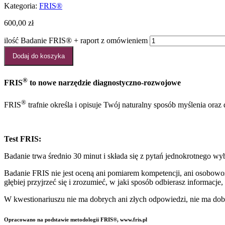
Kategoria:
FRIS®
600,00
zł
ilość Badanie FRIS® + raport z omówieniem
Dodaj do koszyka
®
FRIS
to nowe narzędzie diagnostyczno-rozwojowe
®
FRIS
trafnie określa i opisuje Twój naturalny sposób myślenia oraz
Test FRIS:
Badanie trwa średnio 30 minut i składa się z pytań jednokrotnego w
Badanie FRIS nie jest oceną ani pomiarem kompetencji, ani osobowośc
głębiej przyjrzeć się i zrozumieć, w jaki sposób odbierasz informacj
W kwestionariuszu nie ma dobrych ani złych odpowiedzi, nie ma dob
Opracowano na podstawie metodologii FRIS®, www.fris.pl